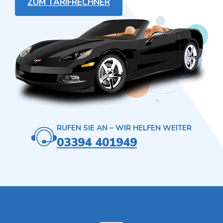
ZUM TARIFRECHNER
RUFEN SIE AN – WIR HELFEN WEITER
03394 401949